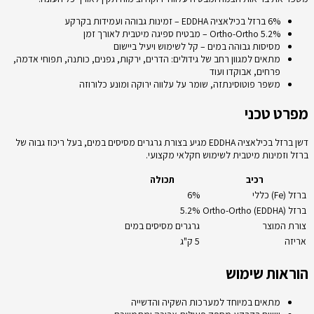
6% ברזל בכילאציה EDDHA – זמינות גבוהה ועמידות בקרקע
5.2% Ortho-Ortho – מבטיח ספיגה מיטבית לאורך זמן
מסיסות גבוהה במים – קל לשימוש ויעיל ביישום
מתאים למגוון רחב של גידולים: הדרים, ירקות, גפנים, כותנה, תפוחי אדמה,
פרחים, אבוקדו ועוד
משפר פוטוסינתזה, שומר על עלווה ירוקה ומונע כלורוזה
מפרט טכני
דשן ברזל בכילאציה EDDHA מגיע בצורת גרגרים מסיסים במים, בעל ריכוז גבוה של
ברזל וזמינות מיטבית לשימוש חקלאי מקצועי.
רכיב
תכולה
ברזל (Fe) כללי
6%
ברזל Ortho-Ortho (EDDHA)
5.2%
צורת המוצר
גרגרים מסיסים במים
אריזה
5 ק"ג
הוראות שימוש
מתאים במיוחד למערכות השקיה והדשייה