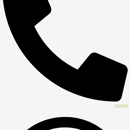
וואטסאפ