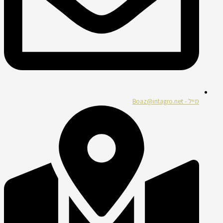
מייל - Boaz@intagro.net