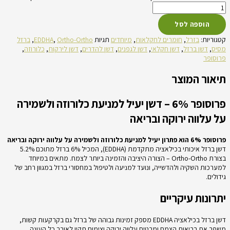
הוספה לסל
קטגוריות:
בזרל
,
חומרים לחקלאות
,
מיוחדים
תגיות
Ortho-Ortho
,
EDDHA
,
ברזל
מסיס
,
דשן ברזל
,
דשן חקלאי
,
דשן לגפנים
,
דשן להדרים
,
דשן לירקות
,
כלורוזה
,
פרוסופר
תיאור המוצר
פרוסופר 6% – דשן יעיל למניעת כלורוזה ולשמירה
על עלווה ירוקה ובריאה
פרוסופר 6% הוא פתרון יעיל למניעת כלורוזה ולשמירה על עלווה ירוקה ובריאה
דשן ברזל איכותי בכילאציה מתקדמת (EDDHA), המכיל 6% ברזל מתוכם 5.2%
בצורת Ortho-Ortho – הצורה היציבה והזמינה ביותר לצמח. מתאים במיוחד
למערכות השקיה ולהדשייה, ונועד למניעה ולטיפול במחסורי ברזל במגוון רחב של
גידולים.
יתרונות עיקריים
דשן ברזל בכילאציה EDDHA מספק זמינות גבוהה של ברזל גם בקרקעות קשות,
משפר את בריאות הצמח ומבטיח עלווה ירוקה וצימוח תקין לאורך כל העונה.