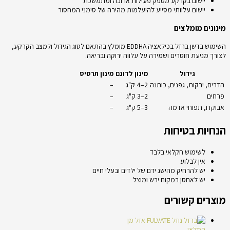
יישום בקרקע מספק פעילות ארוכה ומתמשכת
יישום עלוותי מסייע להיעלמות מהירה של סימני המחסור
מינונים מומלצים
השימוש בדשן ברזל בכילאציה EDDHA מומלץ בהתאם לסוג הגידול ולמצב הקרקע,
לצורך מניעת חוסרים ושמירה על עלווה ירוקה ובריאה.
גידול
מינון לדונם
מינון תרסיס
הדרים, ירקות, גפנים, כותנה
2–4 ק"ג
–
פרחים
2–3 ק"ג
–
אבוקדו, תפוחי אדמה
3–5 ק"ג
–
הנחיות בטיחות
לשימוש חקלאי בלבד
אין לבלוע
יש להרחיק מהישג ידם של ילדים ובעלי חיים
יש לאחסן במקום יבש ומוצל
מוצרים קשורים
אזל מן
המלאי