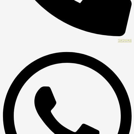
וואטסאפ