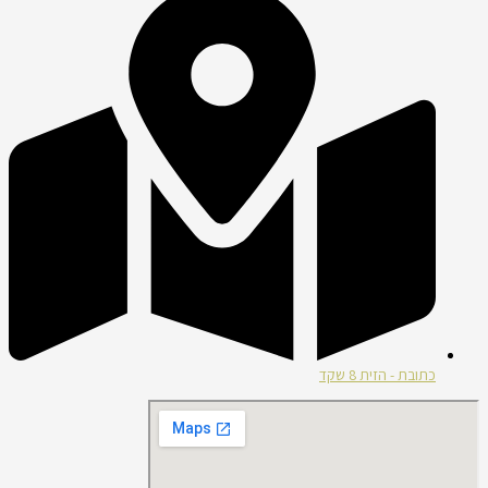
כתובת - הזית 8 שקד