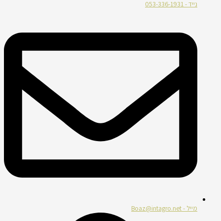
נייד - 053-336-1931
מייל - Boaz@intagro.net