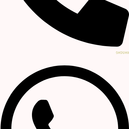
וואטסאפ