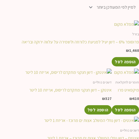
העדכני
ביותר
בזרל
פרוסופר 6% – דשן יעיל למניעת כלורוזה ולשמירה על עלווה ירוקה ובריאה
₪
1,460
הוספה לסל
חומרים לחקלאות
דשנים נוזליים
מיקסאיט פרו
אינטקן – דשן חנקני מתקדם לריסוס, אריזת 10 ליטר
₪
327
₪
410
הוספה לסל
הוספה לסל
דשנים נוזליים
אינטים – דשן נוזלי המשלב אצות ים מרוכז – אריזת 1 ליטר