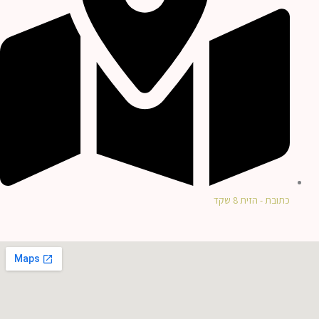
כתובת - הזית 8 שקד