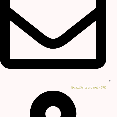
מייל - Boaz@intagro.net