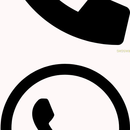
וואטסאפ