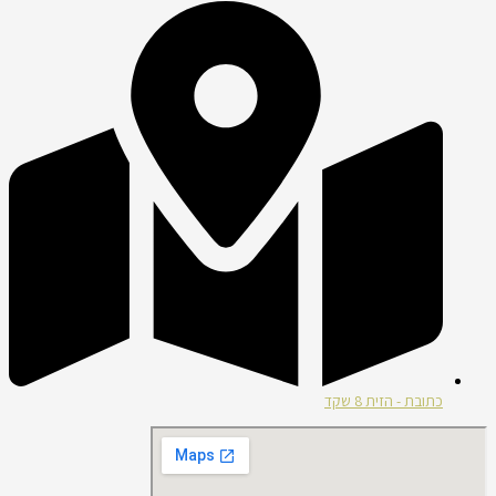
כתובת - הזית 8 שקד