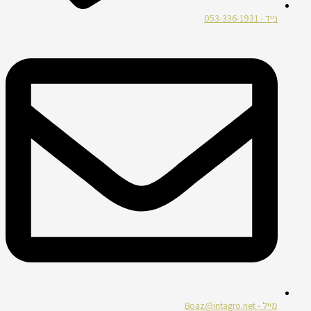
נייד - 053-336-1931
מייל - Boaz@intagro.net