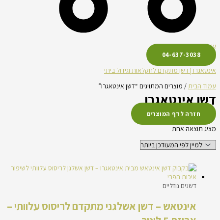
עגלת קניות
04-637-3038
אינטאגרו | דשן מתקדם לחקלאות וגידול ביתי
עמוד הבית
/ מוצרים המתויגים “דשן אינטאגרו”
דשן אינטאגרו
חזרה לדף המוצרים
מציג תוצאה אחת
דשנים נוזליים
אינטאש – דשן אשלגני מתקדם לריסוס עלוותי –