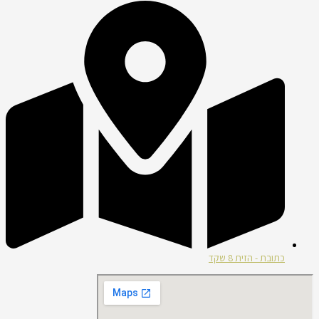
כתובת - הזית 8 שקד