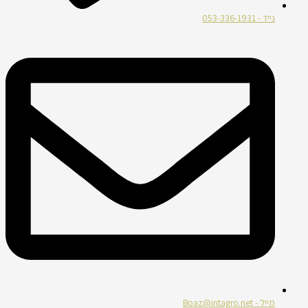
נייד - 053-336-1931
מייל - Boaz@intagro.net