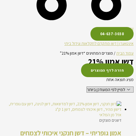
עגלת קניות
04-637-3038
אינטאגרו | דשן מתקדם לחקלאות וגידול ביתי
עמוד הבית
/ מוצרים המתויגים “דשן אמון 21%”
דשן אמון 21%
חזרה לדף המוצרים
מציג תוצאה אחת
אזל מן המלאי
דשנים מוצקים
אמון גופריתי – דשן חנקני איכותי לצמחים