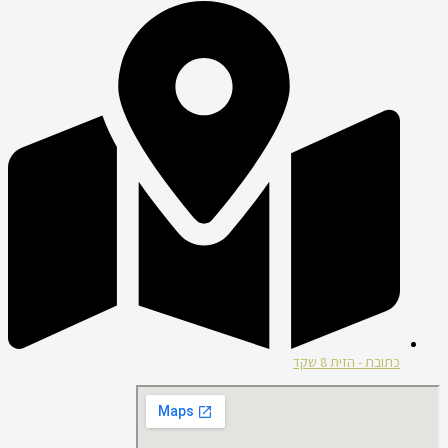
כתובת - הזית 8 שקד