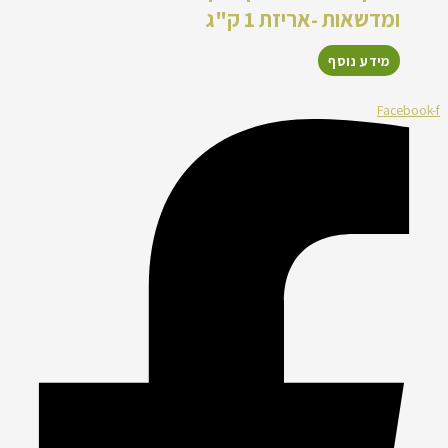
ומדשאות -אריזת 1 ק"ג
מידע נוסף
Facebook-f