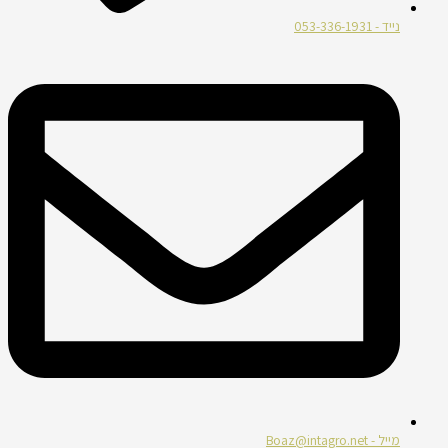
נייד - 053-336-1931
מייל - Boaz@intagro.net