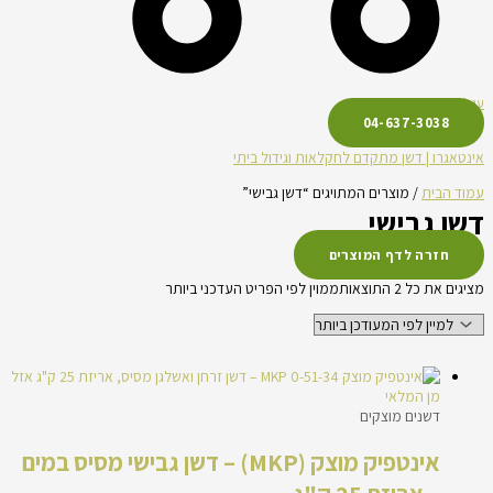
עגלת קניות
04-637-3038
אינטאגרו | דשן מתקדם לחקלאות וגידול ביתי
עמוד הבית
/ מוצרים המתויגים “דשן גבישי”
דשן גבישי
חזרה לדף המוצרים
מציגים את כל ⁦2⁩ התוצאות
ממוין לפי הפריט העדכני ביותר
אזל
מן המלאי
דשנים מוצקים
אינטפיק מוצק (MKP) – דשן גבישי מסיס במים