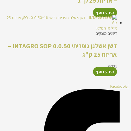
– אריזת 25 ק"ג
מידע נוסף
אזל מן המלאי
דשנים מוצקים
דשן אשלגן גופריתי 0.0.50 INTAGRO SOP –
אריזת 25 ק"ג
₪
321
מידע נוסף
Facebook-f