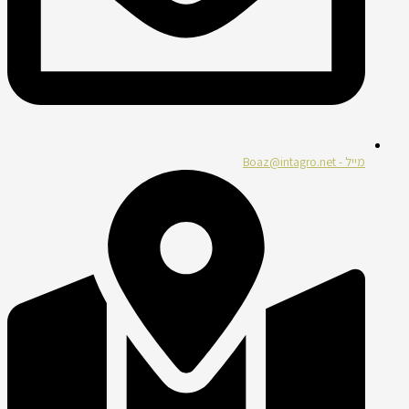
מייל - Boaz@intagro.net