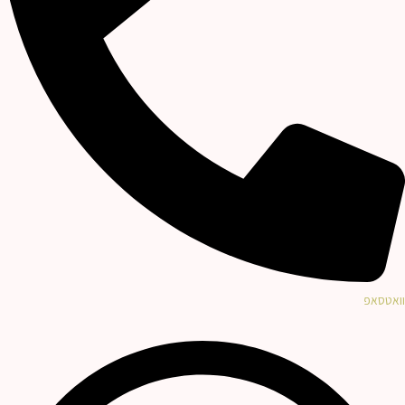
וואטסאפ