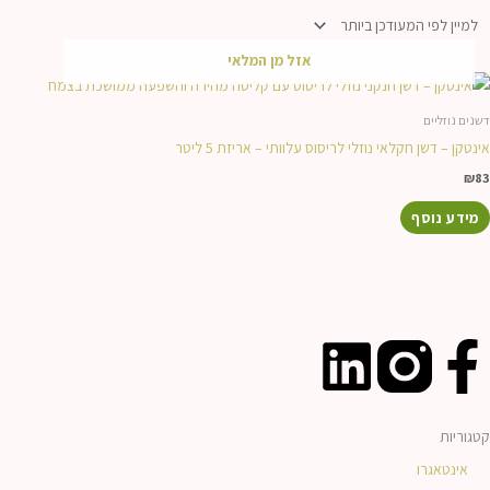
אזל מן המלאי
דשנים נוזליים
אינטקן – דשן חקלאי נוזלי לריסוס עלוותי – אריזת 5 ליטר
₪
83
מידע נוסף
L
F
i
a
קטגוריות
n
c
אינטאגרו