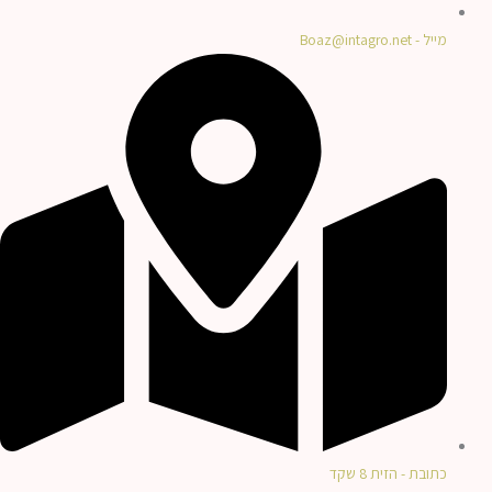
מייל - Boaz@intagro.net
כתובת - הזית 8 שקד