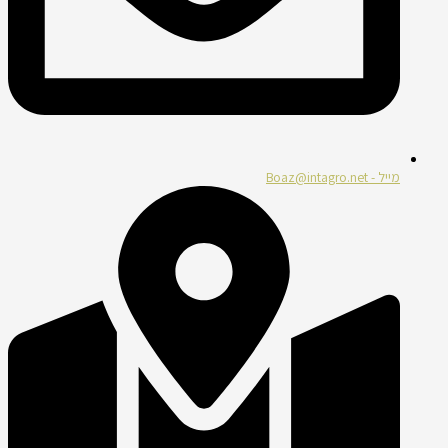
מייל - Boaz@intagro.net