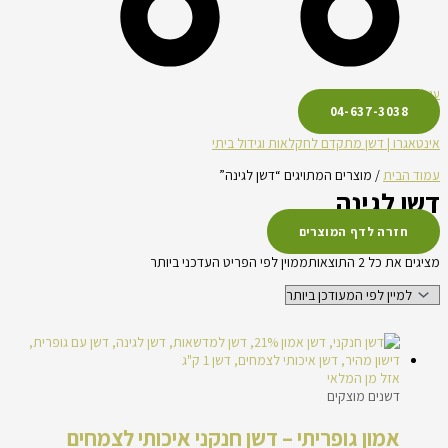
עגלת קניות
04-637-3038
אינטאגרו | דשן מתקדם לחקלאות וגידול ביתי
עמוד הבית
/ מוצרים המתויגים “דשן לגינה”
דשן לגינה
חזרה לדף המוצרים
מציגים את כל ⁦2⁩ התוצאות
ממוין לפי הפריט העדכני ביותר
אזל מן המלאי
דשנים מוצקים
אמון גופריתי – דשן חנקני איכותי לצמחים