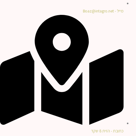
מייל - Boaz@intagro.net
כתובת - הזית 8 שקד