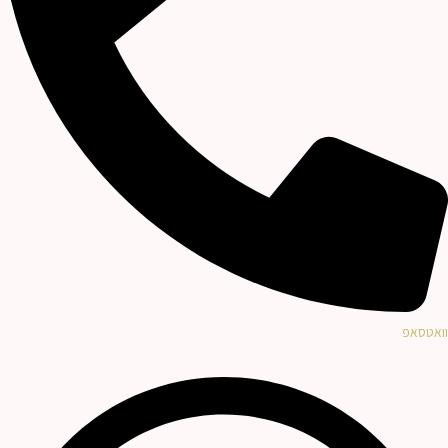
וואטסאפ