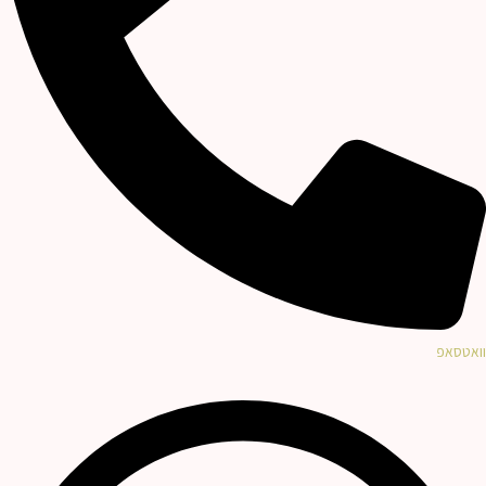
וואטסאפ