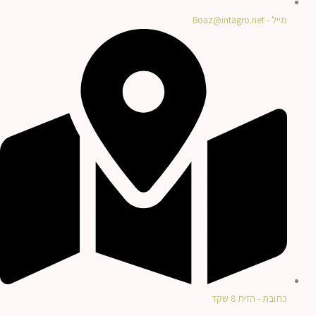
מייל - Boaz@intagro.net
כתובת - הזית 8 שקד