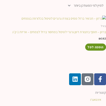
בזרל
ברזון – תוסף בתצורת דשן גרגרי לטיפול במחסור ברזל לצמחים – אריזת 1 ק״ג
₪
162
הוספה לסל
L
F
i
a
n
c
k
e
קטגוריות
e
b
אינטאגרו
d
o