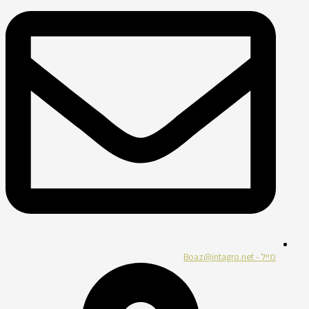
מייל - Boaz@intagro.net