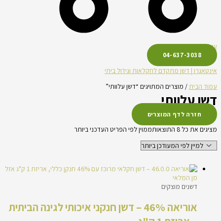
עגלת קניות
04-637-3038
אינטאגרו | דשן מתקדם לחקלאות וגידול ביתי
עמוד הבית
/ מוצרים המתויגים “דשן עלוותי”
דשן עלוותי
חזרה לדף המוצרים
מציגים את כל ⁦8⁩ התוצאות
ממוין לפי הפריט העדכני ביותר
אזל
מן המלאי
דשנים מוצקים
אוריאה 46% – דשן חנקני איכותי לגינה הביתית