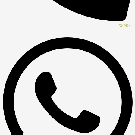
וואטסאפ