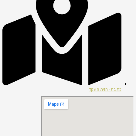
כתובת - הזית 8 שקד