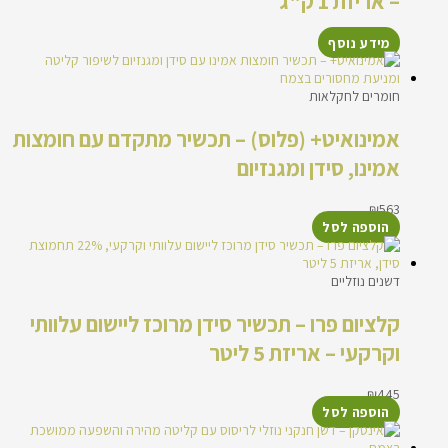
– אריזת 1 ק"ג
מידע נוסף
חומרים לחקלאות
אמינואיט+ (פלוס) – תכשיר מתקדם עם חומצות
אמינו, סידן ומגנזיום
₪
563
הוספה לסל
דשנים נוזליים
קלציום פרו – תכשיר סידן מרוכז ליישום עלוותי
וקרקעי – אריזת 5 ליטר
₪
445
הוספה לסל