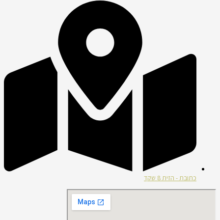
כתובת - הזית 8 שקד