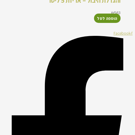
והגדלת היבול – אריזת 5 ליטר
₪
563
הוספה לסל
Facebook-f