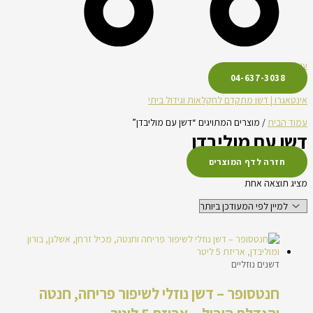
עגלת קניות
04-637-3038
אינטאגרו | דשן מתקדם לחקלאות וגידול ביתי
עמוד הבית
/ מוצרים המתויגים “דשן עם מוליבדן”
דשן עם מוליבדן
חזרה לדף המוצרים
מציג תוצאה אחת
דשנים נוזליים
חנטסופר – דשן נוזלי לשיפור פריחה, חנטה