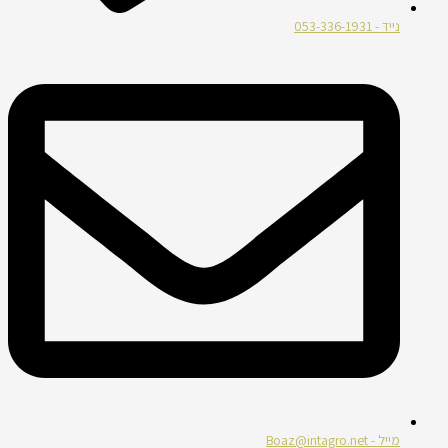
נייד - 053-336-1931
מייל - Boaz@intagro.net