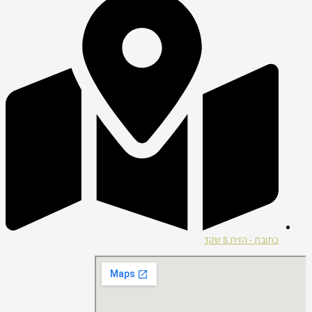
כתובת - הזית 8 שקד