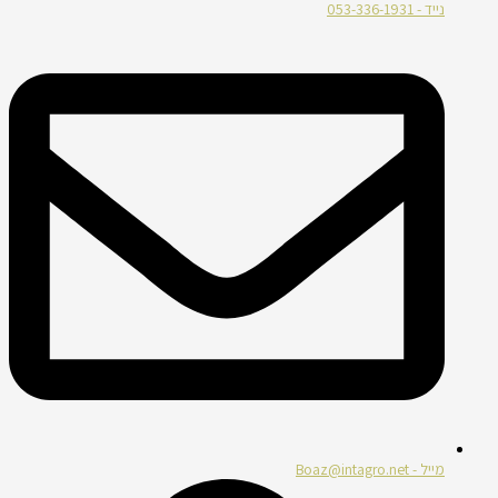
נייד - 053-336-1931
מייל - Boaz@intagro.net