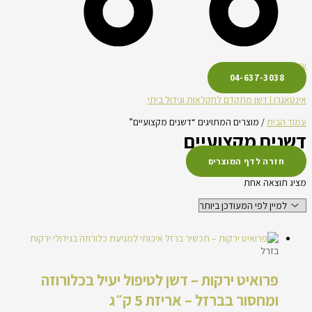
עגלת קניות
04-637-3038
אינטאגרו | דשן מתקדם לחקלאות וגידול ביתי
עמוד הבית
/ מוצרים המתויגים “דשנים מקצועיים”
דשנים מקצועיים
חזרה לדף המוצרים
מציג תוצאה אחת
בזרל
פרואיט ירקות – דשן לטיפול יעיל בכלורוזה
ומחסור בברזל – אריזת 5 ק״ג