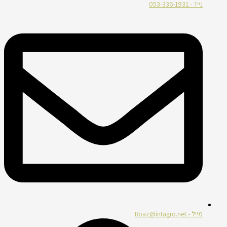
נייד - 053-336-1931
מייל - Boaz@intagro.net