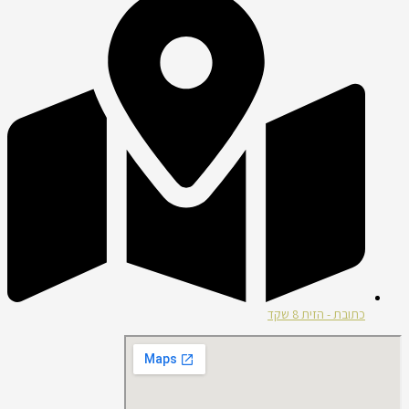
כתובת - הזית 8 שקד