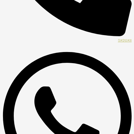
וואטסאפ