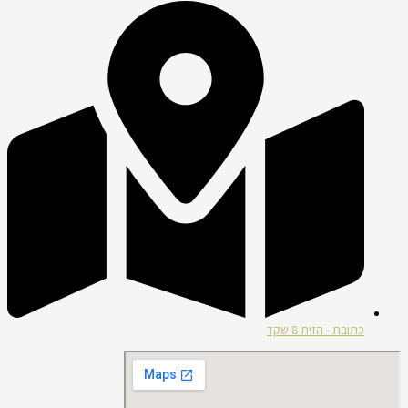
כתובת - הזית 8 שקד