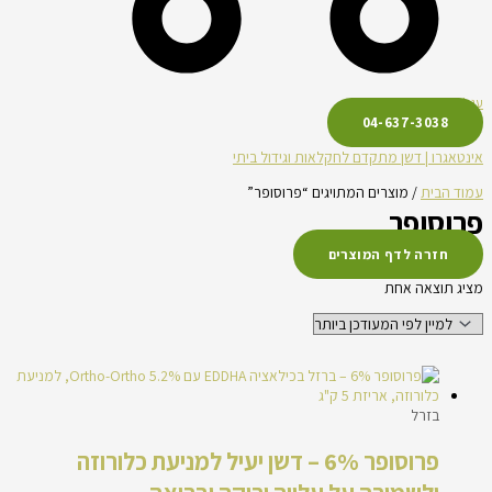
עגלת קניות
04-637-3038
אינטאגרו | דשן מתקדם לחקלאות וגידול ביתי
עמוד הבית
/ מוצרים המתויגים “פרוסופר”
פרוסופר
חזרה לדף המוצרים
מציג תוצאה אחת
בזרל
פרוסופר 6% – דשן יעיל למניעת כלורוזה