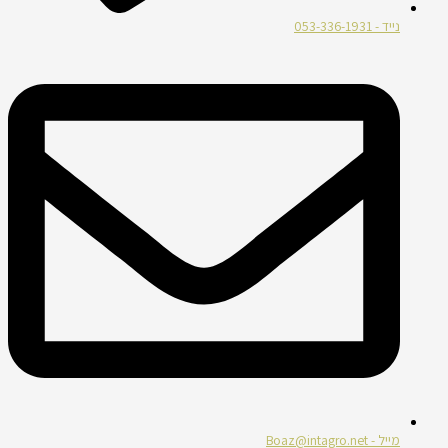
נייד - 053-336-1931
מייל - Boaz@intagro.net