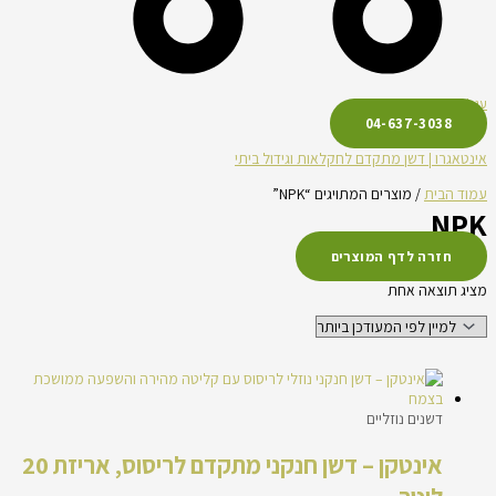
עגלת קניות
04-637-3038
אינטאגרו | דשן מתקדם לחקלאות וגידול ביתי
עמוד הבית
/ מוצרים המתויגים “NPK”
NPK
חזרה לדף המוצרים
מציג תוצאה אחת
דשנים נוזליים
אינטקן – דשן חנקני מתקדם לריסוס, אריזת 20