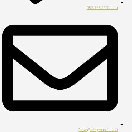
נייד - 053-336-1931
מייל - Boaz@intagro.net