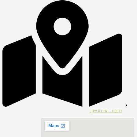
כתובת - הזית 8 שקד