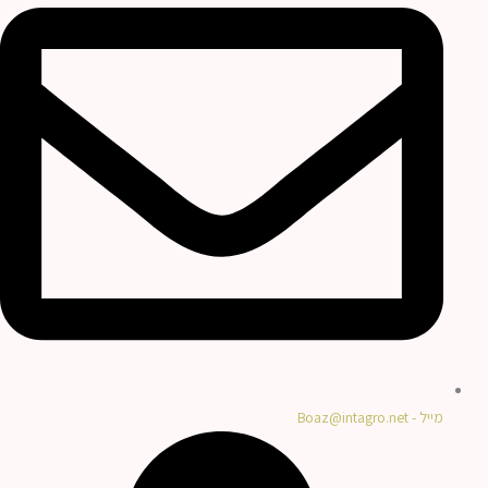
מייל - Boaz@intagro.net