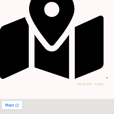
כתובת - הזית 8 שקד