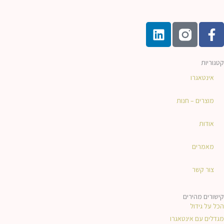
L
F
i
a
n
c
k
e
קטגוריות
e
b
אינטאגרו
d
o
i
o
מוצרים – חנות
n
k
אודות
-
f
מאמרים
צור קשר
קישורים מהירים
הכל על גידול
מגדלים עם אינטאגרו