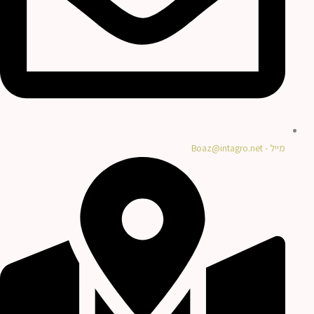
מייל - Boaz@intagro.net