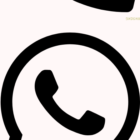
וואטסאפ