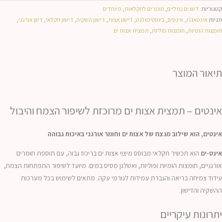
ינטים
קטגוריות:
דשנים נוזליים
,
חומרים לחקלאות
,
מיוחדים
תגיות
אינטאגרו
,
אינטים
,
ביוסטימולנט
,
דישון אצות
,
דישון השקיה
,
דישון חקלאי
,
דשן אורגני
,
חומצות הומיות
,
חומצות פוליות
,
תמצית אצות ים
שן
וזלי
משלב
צות
תיאור המוצר
ם
רוכז
אינטים – תמצית אצות ים מרוכזת לשיפור הצמח והיבול
ריזת
אינטים, הוא שילוב מנצח של אצות ים וחומר אורגני באיכות גבוהה
יטר
אינט-ים
הוא תכשיר חקלאי מבוסס מיצוי אצות ים בריכוז גבוה, עם תוספת חומרים
אורגניים, חומצות הומיות ופוליות, ואשלגן מסיס במים. מיועד לשיפור התפתחות הצמח,
עידוד צמיחה בריאה והגברת עמידות לגורמי עקה. מתאים לשימוש בכל מערכות
ההשקיה והדישון.
יתרונות עיקריים