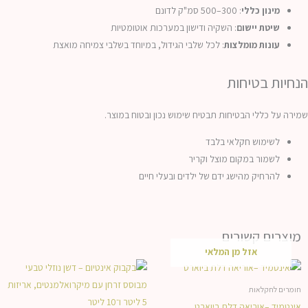
מינון כללי
: 300–500 סמ"ק לדונם
שיטת יישום
: השקיה ודישון במערכות אוטומטיות
עונות מומלצות
: לכל שלבי הגידול, במיוחד בשלבי צמיחה מואצת
הנחיות בטיחות
שמירה על כללי הבטיחות תבטיח שימוש נכון ובטוח במוצר.
לשימוש חקלאי בלבד
לשמור במקום מוצל וקריר
להרחיק מהישג ידם של ילדים ובעלי חיים
מוצרים קשורים
אזל מן המלאי
חומרים לחקלאות
אינטמיד –אוריאה דלת ביוארט