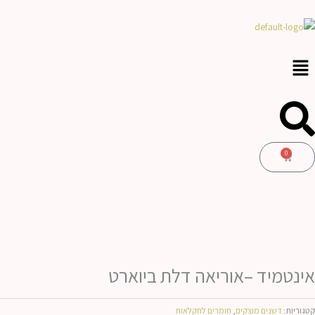
ילוג
לתוכן
תוכן
0
עגלת
קניות
אינטמיד –אוריאה דלת ביוארט
קטגוריות:
דשנים מוצקים
,
חומרים לחקלאות