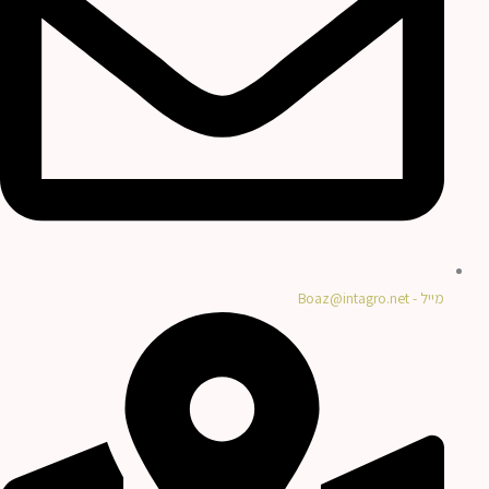
מייל - Boaz@intagro.net