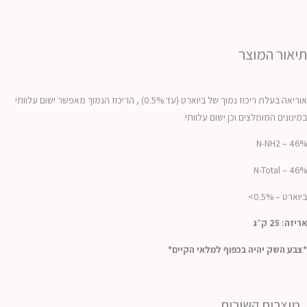
תיאור המוצר
אוריאה בעלת ריכוז נמוך של ביוארט (עד 0.5%) , הריכוז הנמוך מאפשר ישום עלוותי
במינונים המומלצים וכן ישום עלוותי.
N-NH2 – 46%
N-Total – 46%
ביוארט – 0.5%>
אריזה: 25 ק״ג
*צבע השק יהיה בכפוף למלאי הקיים*
מוצרים קשורים