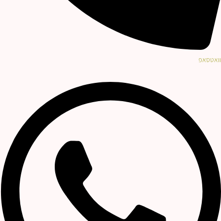
וואטסאפ