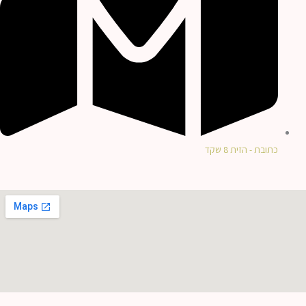
כתובת - הזית 8 שקד