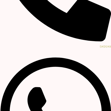
וואטסאפ