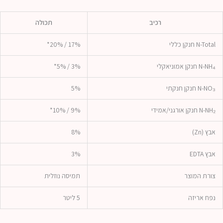
רכיב
תכולה
N-Total חנקן כללי
17% / 20%*
N-NH₄ חנקן אמוניאקלי
3% / 5%*
N-NO₃ חנקן חנקתי
5%
N-NH₂ חנקן אורגני/אמידי
9% / 10%*
אבץ (Zn)
8%
אבץ EDTA
3%
צורת המוצר
תמיסה נוזלית
נפח אריזה
5 ליטר