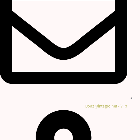
מייל - Boaz@intagro.net