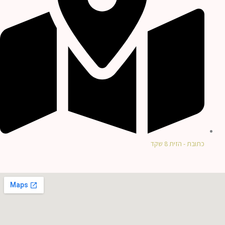
כתובת - הזית 8 שקד