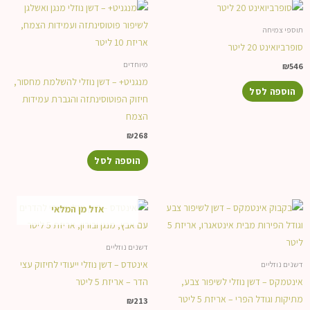
תוספי צמיחה
סופרביואינט 20 ליטר
מיוחדים
₪
546
מנגניט+ – דשן נוזלי להשלמת מחסור,
הוספה לסל
חיזוק הפוטוסינתזה והגברת עמידות
הצמח
₪
268
הוספה לסל
אזל מן המלאי
דשנים נוזליים
אינטדס – דשן נוזלי ייעודי לחיזוק עצי
דשנים נוזליים
אינטמקס – דשן נוזלי לשיפור צבע,
הדר – אריזת 5 ליטר
מתיקות וגודל הפרי – אריזת 5 ליטר
₪
213