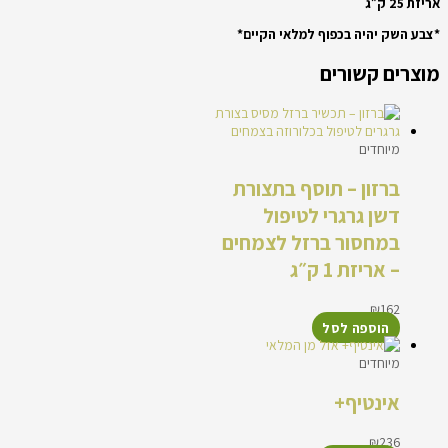
אריזת 25 ק״ג
*צבע השק יהיה בכפוף למלאי הקיים*
מוצרים קשורים
מיוחדים
ברזון – תוסף בתצורת
דשן גרגרי לטיפול
במחסור ברזל לצמחים
– אריזת 1 ק״ג
₪
162
הוספה לסל
אזל מן המלאי
מיוחדים
אינטיף+
₪
236