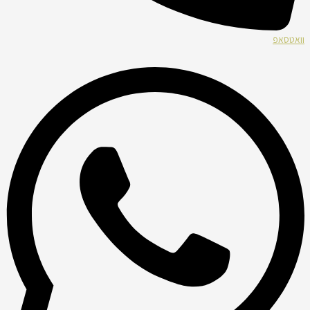
וואטסאפ