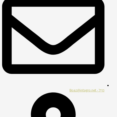
מייל - Boaz@intagro.net