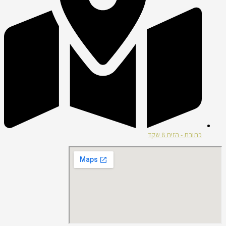
כתובת - הזית 8 שקד