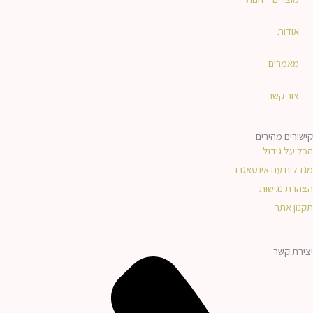
k
e
e
b
אודות
d
o
מאמרים
i
o
צור קשר
n
k
קישורים מהירים
הכל על גידול
-
מגדלים עם אינטאגרו
הצהרת נגישות
f
תקנון אתר
יצירת קשר