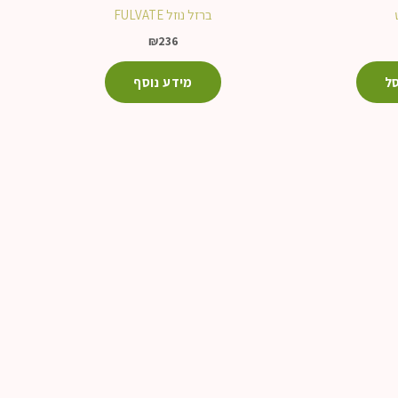
ברזל נוזל FULVATE
₪
236
ל
מידע נוסף