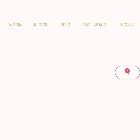
אינטאגרו
מוצרים – חנות
אודות
מאמרים
צור קשר
0
עגלת
קניות