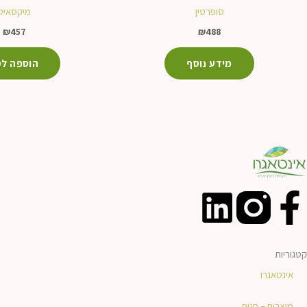
סופרטין
מיקסאיט
₪
457
₪
488
מידע נוסף
הוספה לס
L
F
i
a
קטגוריות
n
c
אינטאגרו
מוצרים – חנות