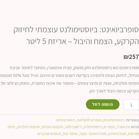
סופרביואינט: ביוסטימולנט עוצמתי לחיזוק
הקרקע, הצמח והיבול – אריזת 5 ליטר
₪
257
סופרביואינט הוא ביוסטימולנט חזק ומאוזן, מבית אינטאגרו, המיועד לשיפור סביבת
הגידול, לחיזוק הצמח ולתמיכה בקליטת דשנים וחומרים מזינים. מכיל מעל 50% חומצות
הומיות ופולביות, אצות ים ומיצוי צמחים – ומשפר את איכות התוצרת, החוזק הביולוגי של
הקרקע וכמות היבול לאורך זמן.
מות
הוספה לסל
ל
ופרביואינט:
קטגוריות:
ביוסטימולנטים
,
חומרים לחקלאות
,
תוספי צמיחה
יוסטימולנט
תגיות
אינטאגרו
,
אצות ים
,
ביוסטימולנט
,
דישון ביולוגי
,
חומצות הומיות
,
חומצות פולביות
,
חיזוק
שורשים
,
סופרביואינט
,
סופרביואינט - מוצר
,
שיפור יבול
,
תוספים אורגניים
וצמתי