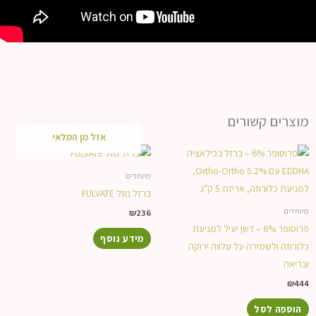
מוצרים קשורים
אזל מן המלאי
מיוחדים
ברזל נוזל FULVATE
מיוחדים
₪
236
פרוסופר 6% – דשן יעיל למניעת
מידע נוסף
כלורוזה ולשמירה על עלווה ירוקה
ובריאה
₪
444
הוספה לסל