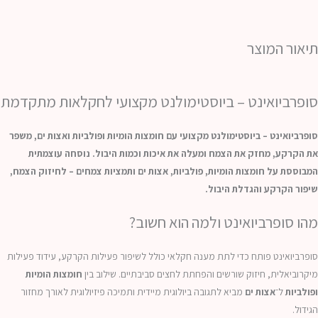
חיזוק
קרקע,
צמח
תיאור המוצר
היבול
ריזת
סופרביואינט – ביוסטימולנט מקצועי לחקלאות מתקדמת
יטר
סופרביואינט – ביוסטימולנט מקצועי עם חומצות הומיות ופולביות ואצות ים, משפר
את הקרקע, מחזק את הצמח ומעלה את איכות וכמות היבול. נוסחה עוצמתית
המבוססת על חומצות הומיות, פולביות, אצות ים ותמציות צמחים – לחיזוק הצמח,
שיפור הקרקע והגדלת היבול.
מהו סופרביואינט ולמה הוא חשוב?
סופרביואינט פותח כדי לתת מענה חקלאי כולל לשיפור פעילות הקרקע, עידוד פעילות
מיקרוביאלית, חיזוק שורשים והפחתת לחצים סביבתיים. שילוב בין
חומצות הומיות
ופולביות
ל־
אצות ים
מביא לתגובה ביולוגית מיידית ותמיכה פיזיולוגית לאורך מחזור
הגידול.