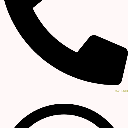
וואטסאפ