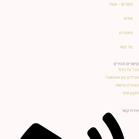
k
e
מוצרים – חנות
e
b
אודות
d
o
מאמרים
i
o
צור קשר
n
k
קישורים מהירים
הכל על גידול
-
מגדלים עם אינטאגרו
הצהרת נגישות
f
תקנון אתר
יצירת קשר