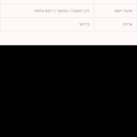
שיטת יישום
דרך השקיה / טפטוף / ריסוס עלוותי
אריזה
5 ליטר