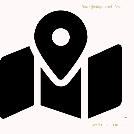
מייל - Boaz@intagro.net
כתובת - הזית 8 שקד