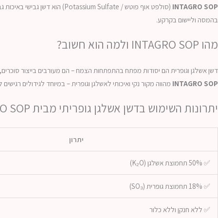
INTAGRO SOP
(סולפט אוף פוטש / Potassium Sulfate) הוא דשן גבישי באיכות גבוהה, המספק
בהמסה וליישום בקרקע.
מהו INTAGRO SOP ולמה הוא חשוב?
דשן אשלגן וגופרית הם יסודות מפתח בהתפתחות הצמח – הם מעורבים בייצור סוכרים, 
INTAGRO SOP
מהווה מקור נקי ואיכותי לאשלגן וגופרית – במיוחד לגידולים רגישים 
יתרונות השימוש בדשן אשלגן גופריתי מבית INTAGRO SOP:
יתרון
✅ 50% תחמוצת אשלגן (K₂O)
✅ 18% תחמוצת גופרית (SO₃)
✅ ללא חנקן וללא כלור