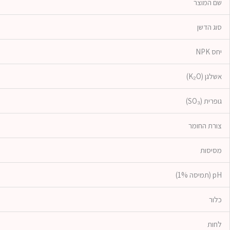
שם המוצר
סוג הדשן
יחס NPK
אשלגן (K₂O)
גופרית (SO₃)
צורת החומר
מסיסות
pH (תמיסה 1%)
כלור
לחות