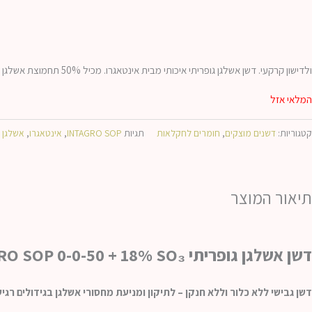
ולדישון קרקעי. דשן אשלגן גופריתי איכותי מבית אינטאגרו. מכיל 50% תחמוצת אשלגן ו- 18% גופרית. מתאים לגידולים רגישים לכלור, מסיס במים, מיועד לדישון קרקעי והמסה.
המלאי אזל
קטגוריות:
דשנים מוצקים
,
חומרים לחקלאות
תגיות
INTAGRO SOP
,
אינטאגרו
,
אשלגן ג
תיאור המוצר
דשן אשלגן גופריתי INTAGRO SOP 0-0-50 + 18% SO₃ – דשן קריסטלי איכותי להמסה ודישון בקרקע
דשן גבישי ללא כלור וללא חנקן – לתיקון ומניעת מחסורי אשלגן בגידולים רגיש