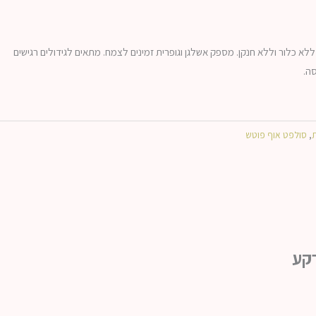
INTAGRO S – דשן גבישי 0-0-50+18 SO₃, ללא כלור וללא חנקן. מספק אשלגן וגופרית זמינים לצמח. מתאים לגידולים רגישים
ת
,
סולפט אוף פוטש