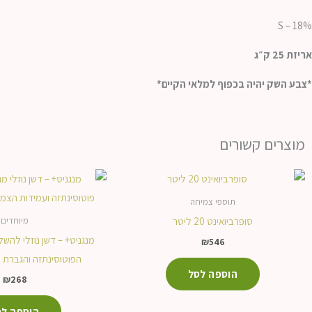
S – 18%
אריזת 25 ק״ג
*צבע השק יהיה בכפוף למלאי הקיים*
מוצרים קשורים
תוספי צמיחה
מיוחדים
סופרביואינט 20 ליטר
מנגניט+ – דשן נוזלי להש
₪
546
הפוטוסינתזה והגברת 
הוספה לסל
₪
268
הוספה לס