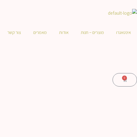
ילוג
לתוכן
תוכן
אינטאגרו
מוצרים – חנות
אודות
מאמרים
צור קשר
0
עגלת
קניות