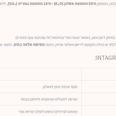
50% תחמוצת אשלגן (K₂O)
ו־
18% תחמוצת גופרית (SO₃)
, ללא 
בחיזוק דופן התא, בשיפור טעמי הפרי ובהתמודדות עם תנאי עקה (סטרס).
לכלור או כאלה הזקוקים לדישון אשלגני מדויק. בזכות
מסיסות מלאה במים
, המוצר מ
מקור איכותי וזמין לאשלגן
תורמת לפעילות אנזימטית ולחיזוק הצמח
מתאים לגידולים רגישים ולשלבי פריחה ופרי