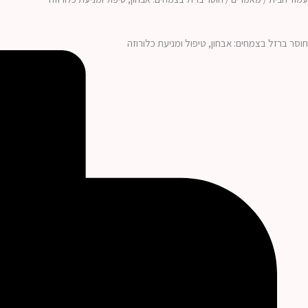
חוסר ברזל בצמחים: אבחון, טיפול ומניעת כלורוזה