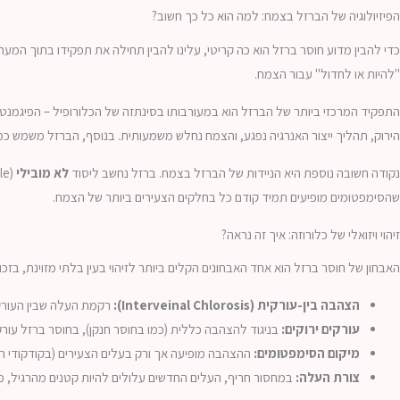
הפיזיולוגיה של הברזל בצמח: למה הוא כל כך חשוב?
"להיות או לחדול" עבור הצמח.
התפקיד המרכזי ביותר של הברזל הוא במעורבותו בסינתזה של הכלורופיל – הפיגמנט 
הירוק, תהליך ייצור האנרגיה נפגע, והצמח נחלש משמעותית. בנוסף, הברזל משמש כמרכ
נקודה חשובה נוספת היא הניידות של הברזל בצמח. ברזל נחשב ליסוד
לא מובילי
שהסימפטומים מופיעים תמיד קודם כל בחלקים הצעירים ביותר של הצמח.
זיהוי ויזואלי של כלורוזה: איך זה נראה?
האבחון של חוסר ברזל הוא אחד האבחונים הקלים ביותר לזיהוי בעין בלתי מזוינת, בזכות תבנית ייחודית שקשה 
הצהבה בין-עורקית (Interveinal Chlorosis):
רקמת העלה שבין העורקי
עורקים ירוקים:
בניגוד להצהבה כללית (כמו בחוסר חנקן), בחוסר ברזל עורק
מיקום הסימפטומים:
ההצהבה מופיעה אך ורק בעלים הצעירים (בקודקודי הצ
צורת העלה:
במחסור חריף, העלים החדשים עלולים להיות קטנים מהרגיל, מסו