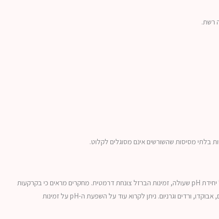
ות בלתי מסיסות שהשורשים אינם מסוגלים לקלוט.
זוהי הבעיה הנפוצה ביותר בישראל. כאשר ה-pH של הקרקע עולה מעל 7.0, הברזל נקשר לתרכובות אחרות והופך לבלתי זמין. על כל יחידת pH שעולה, זמינות הברזל צונחת דרמטית. מחקרים מראים כי בקרקעות
גיריות, שהן נפוצות מאוד באזורנו, תופעה זו המכונה "כלורוזה מושרית סידן" (Lime-induced chlorosis) היא הגורם מספר אחת לפגיעה בגידולים רגישים כמו הדרים, אבוקדו, ורדים וגרניום. ניתן לקרוא עוד על השפעת ה-pH על זמינות