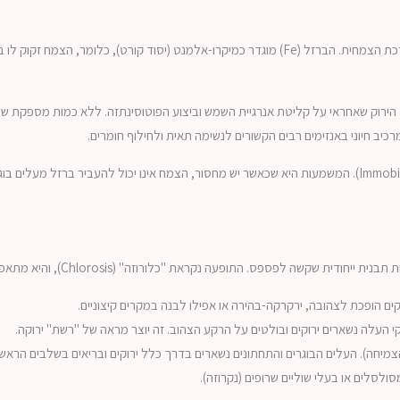
כדי להבין מדוע חוסר ברזל הוא כה קריטי, עלינו להבין תחילה את תפקידו בתוך המערכת הצמחית. הברזל (e
הירוק שאחראי על קליטת אנרגיית השמש וביצוע הפוטוסינתזה. ללא כמות מספקת של 
יב חיוני באנזימים רבים הקשורים לנשימה תאית ולחילוף חומרים.
(Immobile). המשמעות היא שכאשר יש מחסור, הצמח אינו יכול להעביר ברזל מעלי
לפספס. התופעה נקראת "כלורוזה" (Chlorosis), והיא מתאפיינת בסימנים הבאים:
ם הופכת לצהובה, ירקרקה-בהירה או אפילו לבנה במקרים קיצוניים.
י העלה נשארים ירוקים ובולטים על הרקע הצהוב. זה יוצר מראה של "רשת" ירוקה.
מיחה). העלים הבוגרים והתחתונים נשארים בדרך כלל ירוקים ובריאים בשלבים הראשונ
לסלים או בעלי שוליים שרופים (נקרוזה).