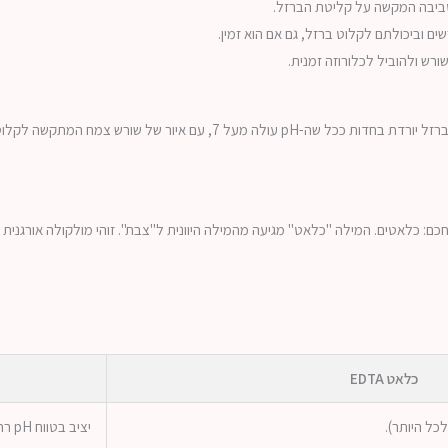
ם וביכולתם לקלוט ברזל, גם אם הוא זמין.
רש ולהוביל לכלורוזה זמנית.
חקלאית פתרון מתוחכם: כלאטים. המילה "כלאט" מגיעה מהמילה היוונית ל"צבת". זוהי מולקולה 
כלאט EDTA
יציב בטווח pH רחב מאוד (עד 11), כולל בקרקעות בסיסיות מאוד.