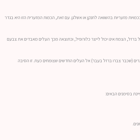
F) מוגדר כמיקרו-אלמנט (יסוד קורט), כלומר, הצמח זקוק לו בכמויות מזעריות בהשוואה לחנקן או אשלגן. עם זאת, הכמות המזערית הזו היא בגדר
ברזל, הצמח אינו יכול לייצר כלורופיל, וכתוצאה מכך העלים מאבדים את צבעם
ם בוגרים (שכבר צברו ברזל בעבר) אל העלים החדשים שצומחים כעת. זו הסיבה
ים.