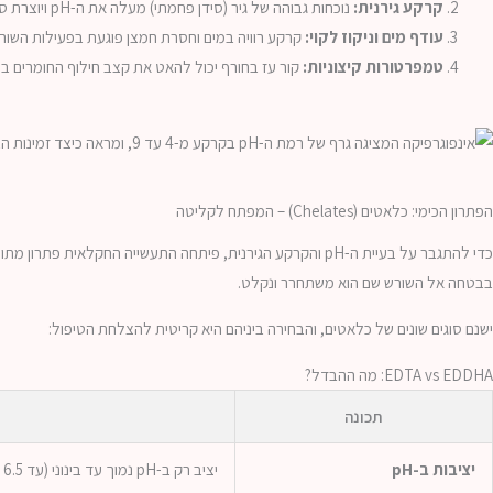
קרקע גירנית:
נוכחות גבוהה של גיר (סידן פחמתי) מעלה את ה-pH ויוצרת סביבה המקשה על קליטת הברזל.
עודף מים וניקוז לקוי:
קרקע רוויה במים וחסרת חמצן פוגעת בפעילות השורשי
טמפרטורות קיצוניות:
קור עז בחורף יכול להאט את קצב חילוף החומרים בשו
הפתרון הכימי: כלאטים (Chelates) – המפתח לקליטה
כדי להתגבר על בעיית ה-pH והקרקע הגירנית, פיתחה התעשייה ה
בבטחה אל השורש שם הוא משתחרר ונקלט.
ישנם סוגים שונים של כלאטים, והבחירה ביניהם היא קריטית להצלחת הטיפול:
EDTA vs EDDHA: מה ההבדל?
תכונה
יציבות ב-pH
יציב רק ב-pH נמוך עד בינוני (עד 6.5 לכל היותר).